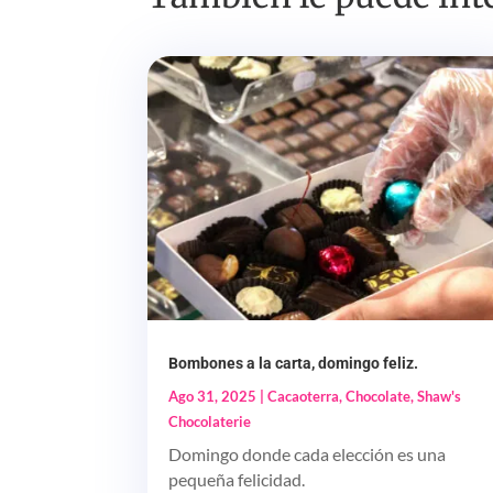
Bombones a la carta, domingo feliz.
Ago 31, 2025
|
Cacaoterra
,
Chocolate
,
Shaw's
Chocolaterie
Domingo donde cada elección es una
pequeña felicidad.