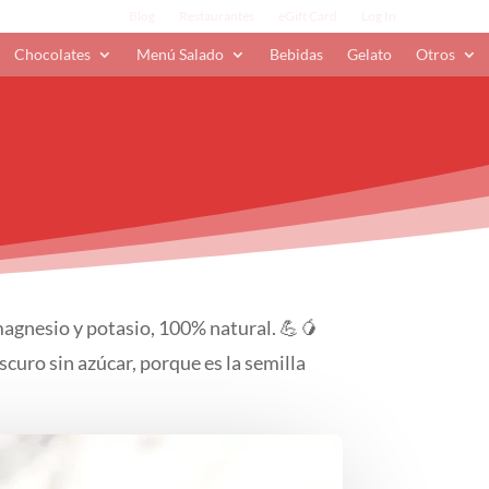
Blog
Restaurantes
eGift Card
Log In
Chocolates
Menú Salado
Bebidas
Gelato
Otros
 magnesio y potasio, 100% natural. 💪🥭
scuro sin azúcar, porque es la semilla