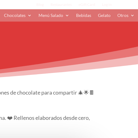
Blog
Restaurantes
eGift Card
Log In
Chocolates
Menú Salado
Bebidas
Gelato
Otros
ones de chocolate para compartir 🎄🌟🍫
lma. ❤️ Rellenos elaborados desde cero,