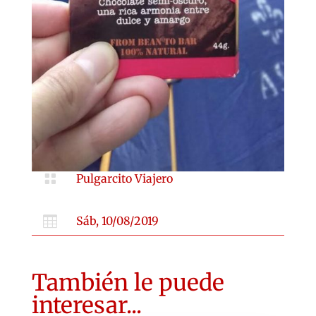

Pulgarcito Viajero

Sáb, 10/08/2019
También le puede
interesar...