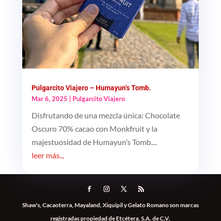
Pulgarcito Viajero – Humayun’s Tomb.
Mar 6, 2025
|
Pulgarcito Viajero
Disfrutando de una mezcla única: Chocolate
Oscuro 70% cacao con Monkfruit y la
majestuosidad de Humayun’s Tomb....
leer más...
Shaw's, Cacaoterra, Mayaland, Xiquipil y Gelato Romano son marcas
registradas propiedad de Etcétera, S.A. de C.V.