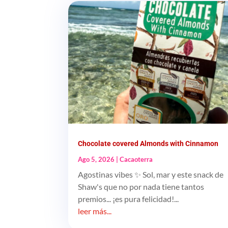
Chocolate covered Almonds with Cinnamon
Ago 5, 2026
|
Cacaoterra
Agostinas vibes ✨ Sol, mar y este snack de
Shaw's que no por nada tiene tantos
premios... ¡es pura felicidad!...
leer más...