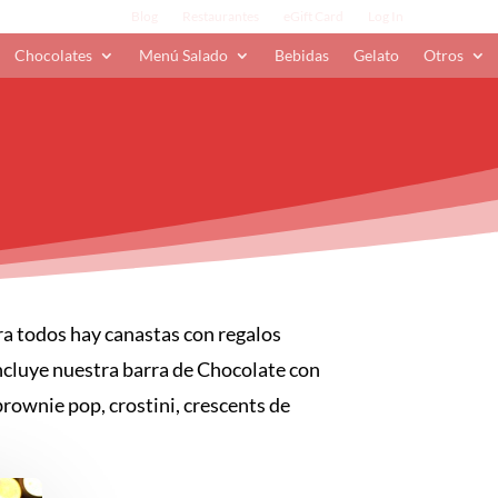
Blog
Restaurantes
eGift Card
Log In
Chocolates
Menú Salado
Bebidas
Gelato
Otros
ara todos hay canastas con regalos
ncluye nuestra barra de Chocolate con
rownie pop, crostini, crescents de