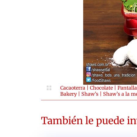

Cacaoterra
|
Chocolate
|
Pantall
Bakery
|
Shaw’s
|
Shaw’s a la m
También le puede int