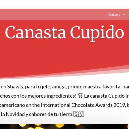
Bakery
Canasta Cupido
en Shaw’s, para tu jefe, amiga, primo, maestra favorita, p
chos con los mejores ingredientes! 🏆 La canasta Cupido i
roamericano en the International Chocolate Awards 2019, b
la Navidad y sabores de tu tierra.🇸🇻