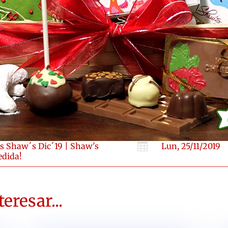
as Shaw´s Dic´19
|
Shaw's

Lun, 25/11/2019
edida!
eresar...