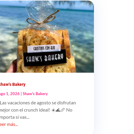
Shaw’s Bakery
Ago 1, 2026
|
Shaw's Bakery
¡Las vacaciones de agosto se disfrutan
mejor con el crunch ideal! ☀️🌊🥖 No
importa si vas...
leer más...