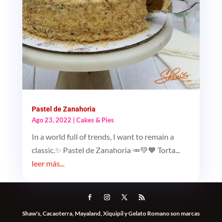
Pastel de Zanahoria
Ago 23, 2022
|
Cakes & Pies
In a world full of trends, I want to remain a
classic.✨ Pastel de Zanahoria 🥕💚🧡 Torta...
leer más...
Shaw's, Cacaoterra, Mayaland, Xiquipil y Gelato Romano son marcas