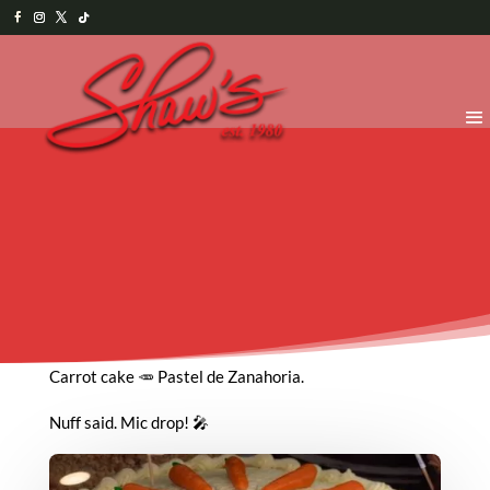
Carrot cake 🥕 Pastel de Zanahoria.
Nuff said. Mic drop! 🎤