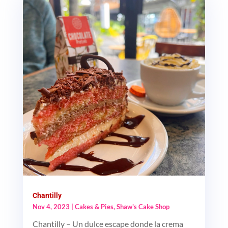
Chantilly
Nov 4, 2023
|
Cakes & Pies
,
Shaw's Cake Shop
Chantilly – Un dulce escape donde la crema