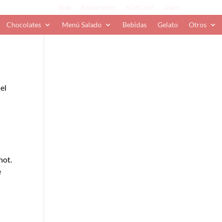
Blog
Restaurantes
eGift Card
Log In
Chocolates
Menú Salado
Bebidas
Gelato
Otros
el
not.
e