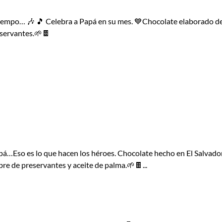
tu tiempo… 🎶 🎵 Celebra a Papá en su mes. 💙Chocolate elaborado d
reservantes.🌱🍫
pá…Eso es lo que hacen los héroes. Chocolate hecho en El Salvador
bre de preservantes y aceite de palma.🌱🍫...