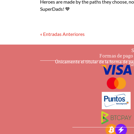
Heroes are made by the paths they choose, not
SuperDads! 💙
« Entradas Anteriores
S
Formas de pago
Únicamente el titular de la forma de p
Se