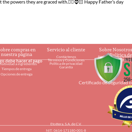
 the powers they are graced with.🦸‍♂️🧔🏻 Happy Father’s day
obre compras en
Servicio al cliente
Sobre Nosotro
nuestra página
Política d
Contáctenos
Página web de Etcéter
Términos y Condiciones
ago debe hacer el pago
Restaurantes Shaw's
Política de privacidad
nsitividad a ingredientes
Garantía
Tiempos de entrega
Opciones de entrega
Certificado de seguridad 
Etcétera, S.A. de C.V.
NIT: 0614-171180-001-8