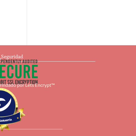
s
e Seguridad
a
brindado por
Lets Encrypt™