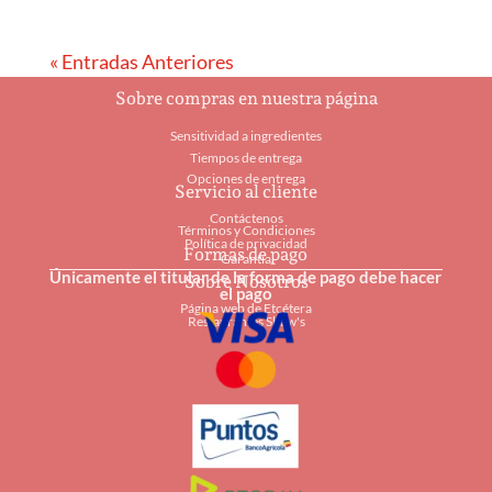
« Entradas Anteriores
Sobre compras en nuestra página
Sensitividad a ingredientes
Tiempos de entrega
Opciones de entrega
Servicio al cliente
Contáctenos
Términos y Condiciones
Política de privacidad
Formas de pago
Garantía
Únicamente el titular de la forma de pago debe hacer
Sobre Nosotros
el pago
Página web de Etcétera
Restaurantes Shaw's