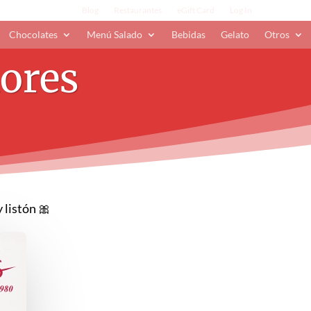
Blog
Restaurantes
eGift Card
Log In
Chocolates
Menú Salado
Bebidas
Gelato
Otros
lores
 listón 🎀