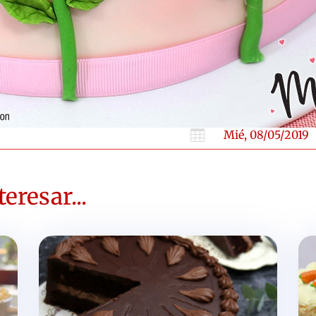

Mié, 08/05/2019
eresar...