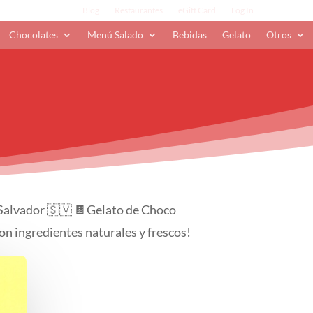
Blog
Restaurantes
eGift Card
Log In
Chocolates
Menú Salado
Bebidas
Gelato
Otros
 Salvador 🇸🇻 🍫Gelato de Choco
n ingredientes naturales y frescos!