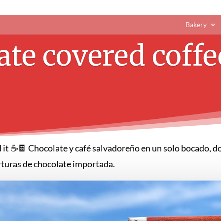
Bakery
ate covered coffe
d it ☕️🍫 Chocolate y café salvadoreño en un solo bocado, d
erturas de chocolate importada.