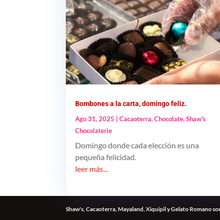
Bombones a la carta, domingo feliz.
Ago 31, 2025
|
Cacaoterra
,
Chocolate
,
Shaw's
Chocolaterie
Domingo donde cada elección es una
pequeña felicidad.
leer más...
Shaw's, Cacaoterra, Mayaland, Xiquipil y Gelato Romano son