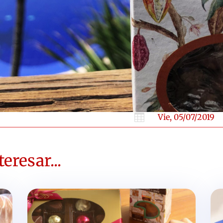

Vie, 05/07/2019
eresar...