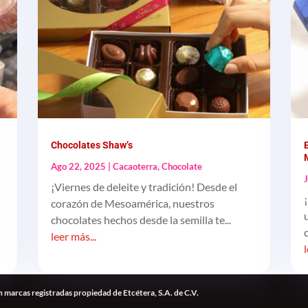
Chocolates Shaw’s
Ago 22, 2025
|
Cacaoterra
,
Chocolate
¡Viernes de deleite y tradición! Desde el
corazón de Mesoamérica, nuestros
chocolates hechos desde la semilla te...
leer más...
 marcas registradas propiedad de Etcétera, S.A. de C.V.