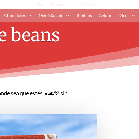
Blog
Restaurantes
eGift Card
Log In
Chocolates
Menú Salado
Bebidas
Gelato
Otros
e beans
onde sea que estés ☀️🌊🌴 sin