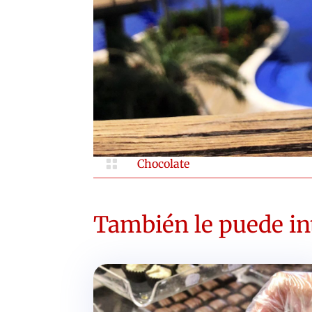

Chocolate
También le puede int