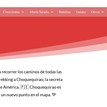
Blog
Restaurantes
eGift Card
Log In
Chocolates
Menú Salado
Bebidas
Gelato
Otros
recorrer los caminos de todas las
ekking a Choquequirao, la secreta
 de América. 🇵🇪 Choquequirao es
 un nuevo punto en el mapa. 💚