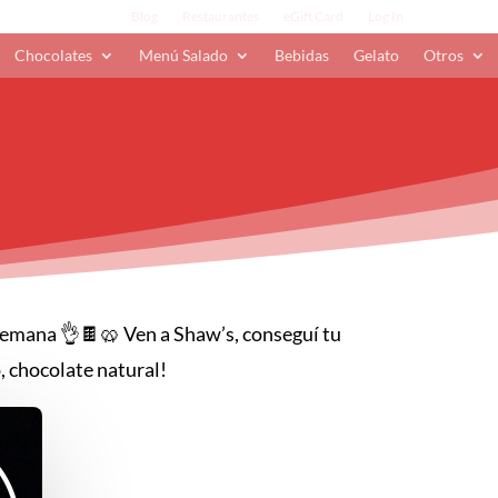
Blog
Restaurantes
eGift Card
Log In
Chocolates
Menú Salado
Bebidas
Gelato
Otros
 semana 👌🍫🥨 Ven a Shaw’s, conseguí tu
, chocolate natural!