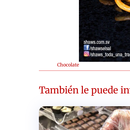
Chocolate
También le puede int