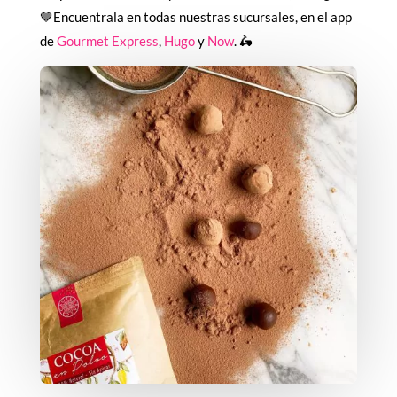
🤎Encuentrala en todas nuestras sucursales, en el app
de
Gourmet Express
,
Hugo
y
Now
. 🛵