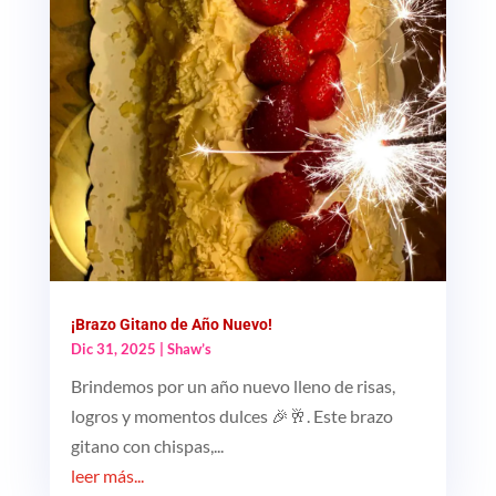
¡Brazo Gitano de Año Nuevo!
Dic 31, 2025
|
Shaw’s
Brindemos por un año nuevo lleno de risas,
logros y momentos dulces 🎉🥂. Este brazo
gitano con chispas,...
leer más...