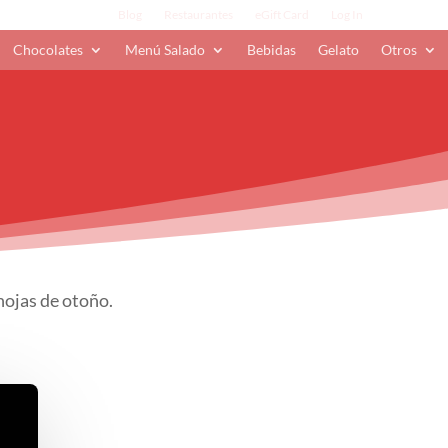
Blog
Restaurantes
eGift Card
Log In
Chocolates
Menú Salado
Bebidas
Gelato
Otros
hojas de otoño.