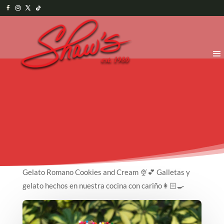
Gelato Romano Cookies and Cream 🍨💕 Galletas y
gelato hechos en nuestra cocina con cariño👩🏻‍🍳