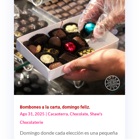
Bombones a la carta, domingo feliz.
Ago 31, 2025
|
Cacaoterra
,
Chocolate
,
Shaw's
Chocolaterie
Domingo donde cada elección es una pequeña