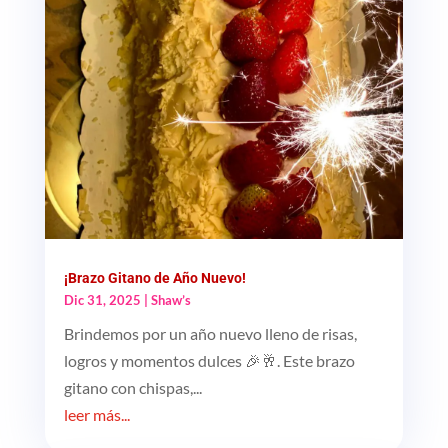
¡Brazo Gitano de Año Nuevo!
Dic 31, 2025
|
Shaw’s
Brindemos por un año nuevo lleno de risas,
logros y momentos dulces 🎉🥂. Este brazo
gitano con chispas,...
leer más...