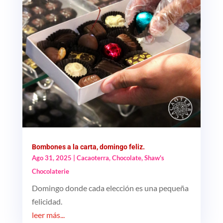
Bombones a la carta, domingo feliz.
Ago 31, 2025
|
Cacaoterra
,
Chocolate
,
Shaw's
Chocolaterie
Domingo donde cada elección es una pequeña
felicidad.
leer más...