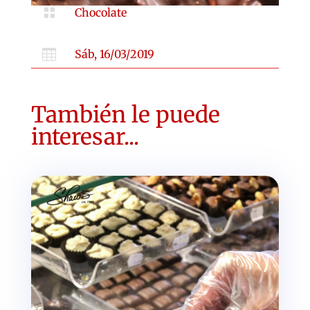

Chocolate

Sáb, 16/03/2019
También le puede
interesar...