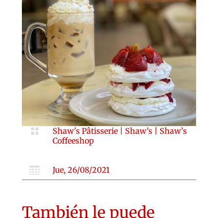

Shaw's Pâtisserie
|
Shaw’s
|
Shaw’s
Coffeeshop

Jue, 26/08/2021
También le puede