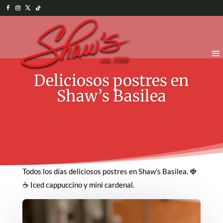
Deliciosos postres en
Shaw’s Basilea
Todos los días deliciosos postres en Shaw’s Basilea. 🍓
☕ Iced cappuccino y mini cardenal.