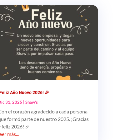
¡Feliz Año Nuevo 2026! 🎉
Dic 31, 2025
|
Shaw’s
Con el corazón agradecido a cada persona
que formó parte de nuestro 2025. ¡Gracias
y feliz 2026! 🎉
leer más...