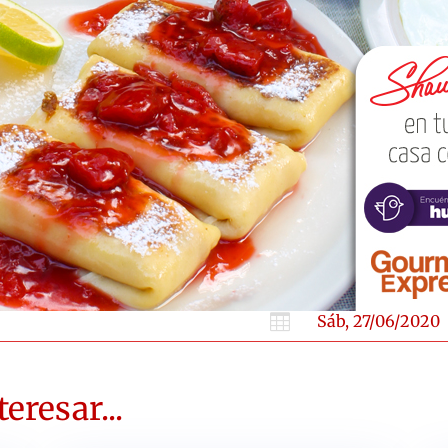

Sáb, 27/06/2020
eresar...