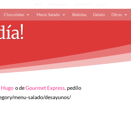
Blog
Restaurantes
eGift Card
Log In
Chocolates
Menú Salado
Bebidas
Gelato
Otros
día!
e
Hugo
o de
Gourmet Express,
pedílo
egory/menu-salado/desayunos/