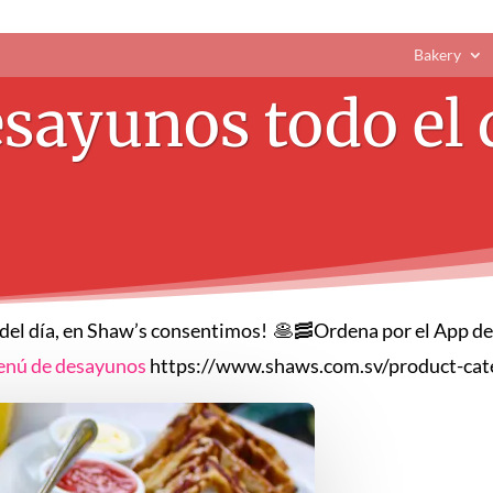
Bakery
sayunos todo el 
a del día, en Shaw’s consentimos! 🥞🥓Ordena por el App d
nú de desayunos
https://www.shaws.com.sv/product-cat