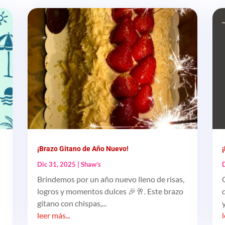
¡Brazo Gitano de Año Nuevo!
Dic 31, 2025
|
Shaw’s
Brindemos por un año nuevo lleno de risas,
logros y momentos dulces 🎉🥂. Este brazo
gitano con chispas,...
leer más...