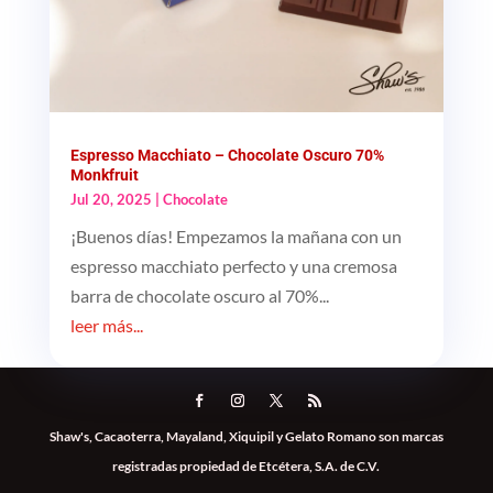
Espresso Macchiato – Chocolate Oscuro 70%
Monkfruit
Jul 20, 2025
|
Chocolate
¡Buenos días! Empezamos la mañana con un
espresso macchiato perfecto y una cremosa
barra de chocolate oscuro al 70%...
leer más...
Shaw's, Cacaoterra, Mayaland, Xiquipil y Gelato Romano son marcas
registradas propiedad de Etcétera, S.A. de C.V.