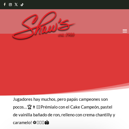
Jugadores hay muchos, pero papás campeones son
pocos…🏆👨🏻Prémialo con el Cake Campeón, pastel
de vainilla bañado de ron, relleno con crema chantilly y
caramelo! ⚽️🏃🏻‍♂️🏟