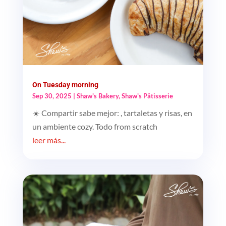
On Tuesday morning
Sep 30, 2025
|
Shaw's Bakery
,
Shaw's Pâtisserie
☀️ Compartir sabe mejor: , tartaletas y risas, en
un ambiente cozy. Todo from scratch
leer más...