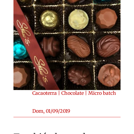
Cacaoterra
|
Chocolate
|
Micro batch
Dom, 01/09/2019