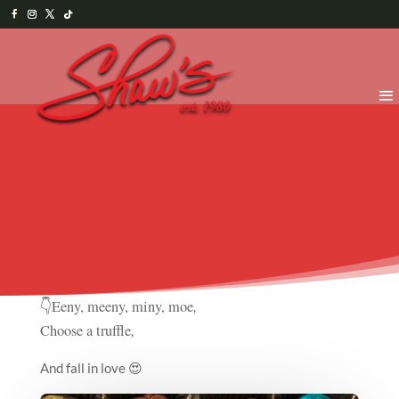
👇
Eeny, meeny, miny, moe
,
Choose a truffle
,
And fall in love 😍