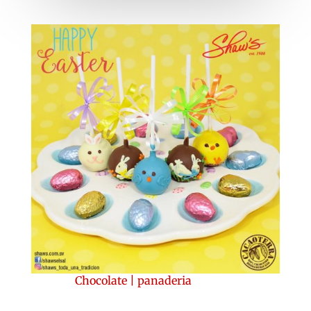
Chocolate
|
panaderia