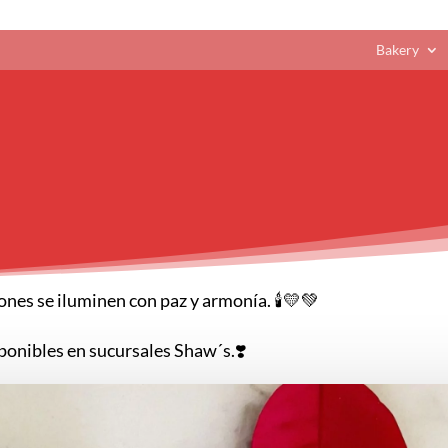
Bakery
nes se iluminen con paz y armonía. 🕯️💛💚
onibles en sucursales Shaw´s.❣️