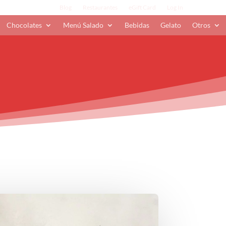
Blog
Restaurantes
eGift Card
Log In
Chocolates
Menú Salado
Bebidas
Gelato
Otros