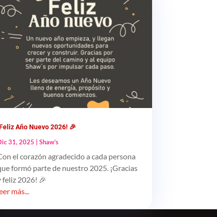
¡Feliz Año Nuevo 2026! 🎉
Dic 31, 2025
|
Shaw’s
Con el corazón agradecido a cada persona
que formó parte de nuestro 2025. ¡Gracias
y feliz 2026! 🎉
leer más...