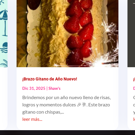
¡Brazo Gitano de Año Nuevo!
Dic 31, 2025
|
Shaw’s
Brindemos por un año nuevo lleno de risas,
logros y momentos dulces 🎉🥂. Este brazo
gitano con chispas,...
leer más...