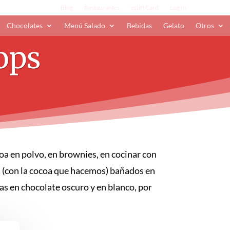
Blog
Restaurantes
eGift Card
Log In
Chocolates
Menú Salado
Bebidas
Gelato
Otros
ops
oa en polvo, en brownies, en cocinar con
a (con la cocoa que hacemos) bañados en
as en chocolate oscuro y en blanco, por