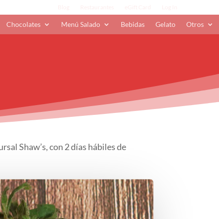
Blog
Restaurantes
eGift Card
Log In
Chocolates
Menú Salado
Bebidas
Gelato
Otros
ursal Shaw’s, con 2 días hábiles de