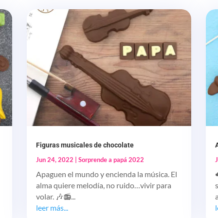
Figuras musicales de chocolate
Jun 24, 2022
|
Sorprende a papá 2022
Apaguen el mundo y encienda la música. El
alma quiere melodía, no ruido…vivir para
volar. 🎶📻...
leer más...