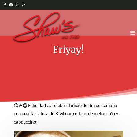
Friyay!
😌☕️🥝 Felicidad es recibir el inicio del fin de semana
con una Tartaleta de Kiwi con relleno de melocotón y
cappuccino!