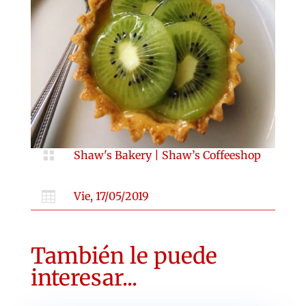

Shaw's Bakery
|
Shaw’s Coffeeshop

Vie, 17/05/2019
También le puede
interesar...