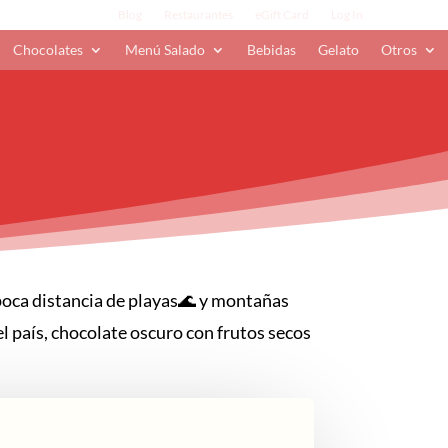
Blog
Restaurantes
eGift Card
Log In
Chocolates
Menú Salado
Bebidas
Gelato
Otros
poca distancia de playas🌊 y montañas
l país, chocolate oscuro con frutos secos