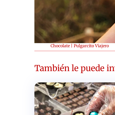
Chocolate
|
Pulgarcito Viajero
También le puede int