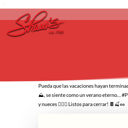
Pueda que las vacaciones hayan terminad
⛰, se siente como un verano eterno… #Pul
y nueces 🙋🏻‍♀️ Listos para cerrar! 🍫🍒🥜