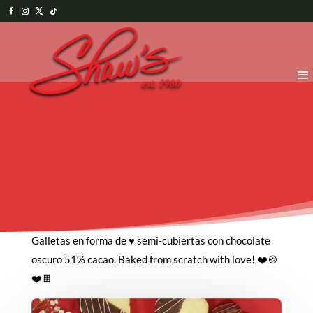
Galletas en forma de ♥ semi-cubiertas con chocolate
oscuro 51% cacao. Baked from scratch with love! ❤️🍪
❤️🍫