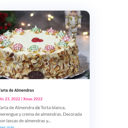
Tarta de Almendras
Dic 23, 2022
|
Xmas 2022
Tarta de Almendra 🍰 Torta blanca,
merengue y crema de almendras. Decorada
con lascas de almendras y...
leer más...