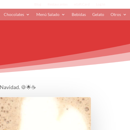
Blog
Restaurantes
eGift Card
Log In
Chocolates
Menú Salado
Bebidas
Gelato
Otros
da Navidad. 🍪🌟☕