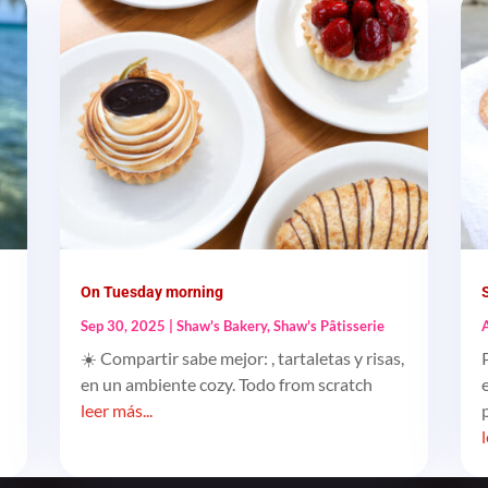
On Tuesday morning
Sep 30, 2025
|
Shaw's Bakery
,
Shaw's Pâtisserie
☀️ Compartir sabe mejor: , tartaletas y risas,
en un ambiente cozy. Todo from scratch
leer más...