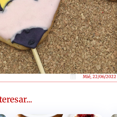

Mié, 22/06/2022
eresar...