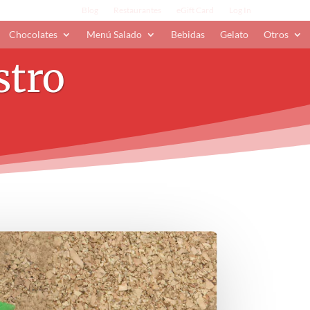
Blog
Restaurantes
eGift Card
Log In
Chocolates
Menú Salado
Bebidas
Gelato
Otros
stro
.