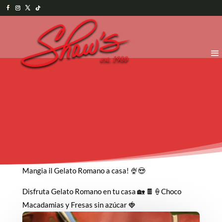
Mangia il Gelato Romano a casa! 🍨😍
Disfruta Gelato Romano en tu casa 🏡 🍫🍦Choco
Macadamias y Fresas sin azúcar 🍓