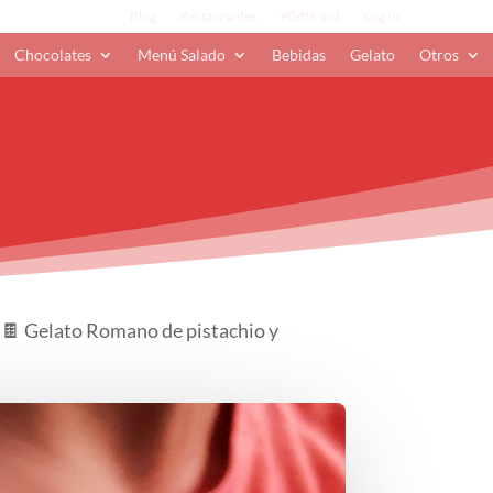
Blog
Restaurantes
eGift Card
Log In
Chocolates
Menú Salado
Bebidas
Gelato
Otros
 🍦🍫 Gelato Romano de pistachio y