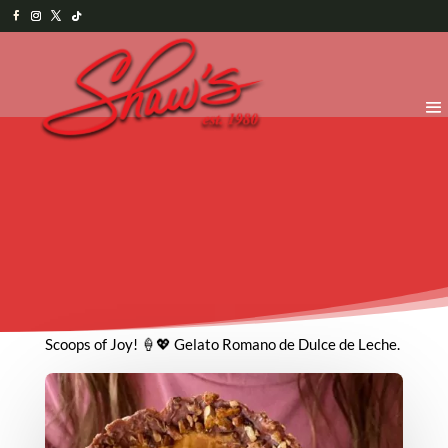
Scoops of Joy! 🍦💖 Gelato Romano de Dulce de Leche.