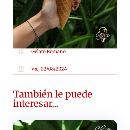

Gelato Romano

Vie, 02/08/2024
También le puede
interesar...