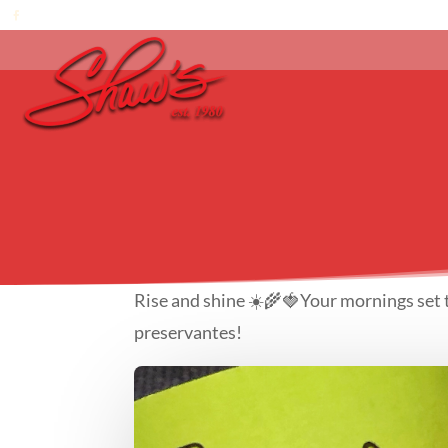
Rise and shine ☀️🌾🍓Your mornings set t
preservantes!