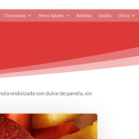
Blog
Restaurantes
eGift Card
Log In
Chocolates
Menú Salado
Bebidas
Gelato
Otros
nola endulzada con dulce de panela, sin