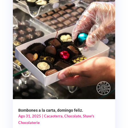
Bombones a la carta, domingo feliz.
Ago 31, 2025
|
Cacaoterra
,
Chocolate
,
Shaw's
Chocolaterie