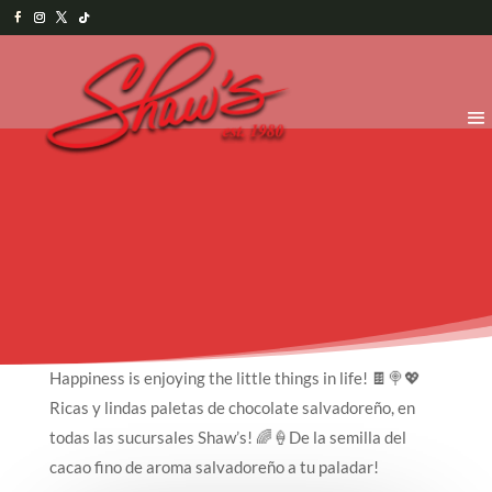
Happiness is enjoying the little things in life! 🍫🍭💖
Ricas y lindas paletas de chocolate salvadoreño, en
todas las sucursales Shaw’s! 🌈🍦De la semilla del
cacao fino de aroma salvadoreño a tu paladar!