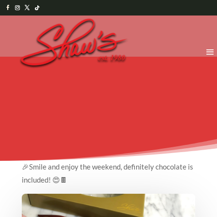
🎉Smile and enjoy the weekend, definitely chocolate is
included! 😍🍫