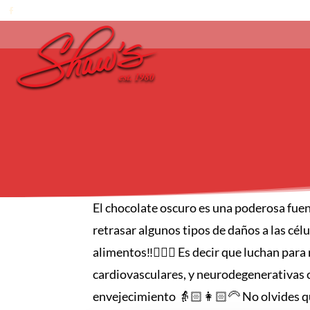
El chocolate oscuro es una poderosa fue
retrasar algunos tipos de daños a las célu
alimentos‼️👨🏻‍⚕️ Es decir que luchan pa
cardiovasculares, y neurodegenerativas co
envejecimiento 👵🏻👩🏻‍🦳 No olvides q