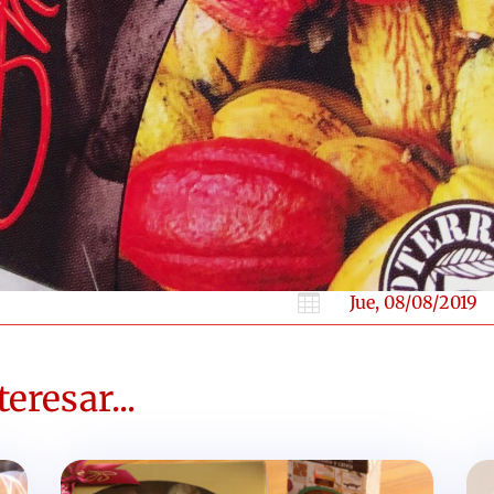

Jue, 08/08/2019
eresar...