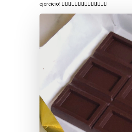
ejercicio! 🏃🏻‍♀️🏄🏻‍♂️🧗🏻‍♀️🤾🏻‍♂️🏋️‍♂️