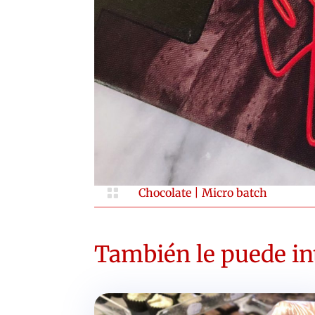

Chocolate
|
Micro batch
También le puede int