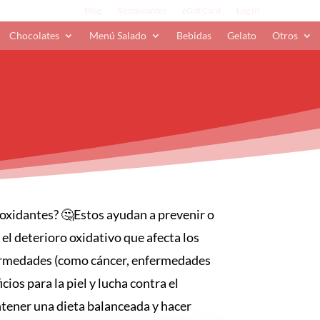
Blog
Restaurantes
eGift Card
Log In
Chocolates
Menú Salado
Bebidas
Gelato
Otros
ioxidantes? 🤔Estos ayudan a prevenir o
n el deterioro oxidativo que afecta los
enfermedades (como cáncer, enfermedades
os para la piel y lucha contra el
tener una dieta balanceada y hacer