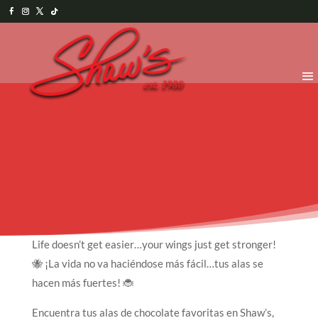
Life doesn’t get easier…your wings just get stronger!
🐝 ¡La vida no va haciéndose más fácil…tus alas se
hacen más fuertes! 🐞
Encuentra tus alas de chocolate favoritas en Shaw’s,