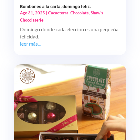
Bombones a la carta, domingo feliz.
Ago 31, 2025
|
Cacaoterra
,
Chocolate
,
Shaw's
Chocolaterie
Domingo donde cada elección es una pequeña
felicidad.
leer más...