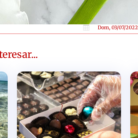

Dom, 03/07/2022
eresar...