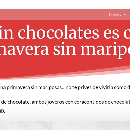
Bakery
sin chocolates es
mavera sin marip
una primavera sin mariposas…no te prives de vivirla como 
n de chocolate, ambos joyeros con coracontidos de chocol
80.