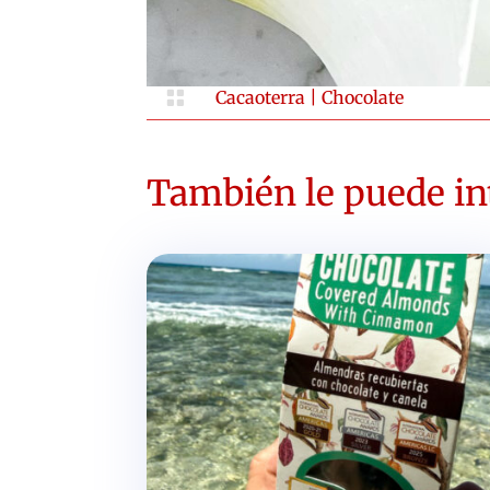

Cacaoterra
|
Chocolate
También le puede int