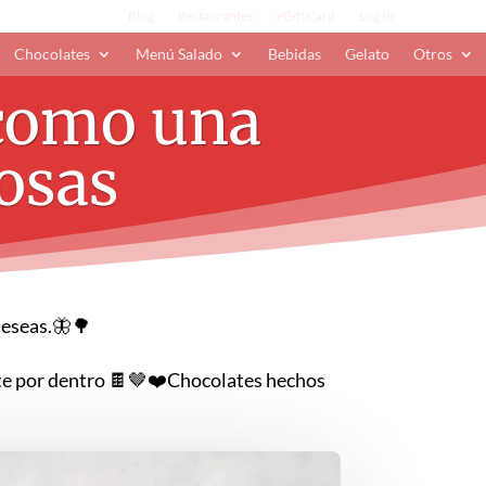
Blog
Restaurantes
eGift Card
Log In
Chocolates
Menú Salado
Bebidas
Gelato
Otros
 como una
osas
deseas.🦋🌳
ate por dentro 🍫🤎❤️Chocolates hechos