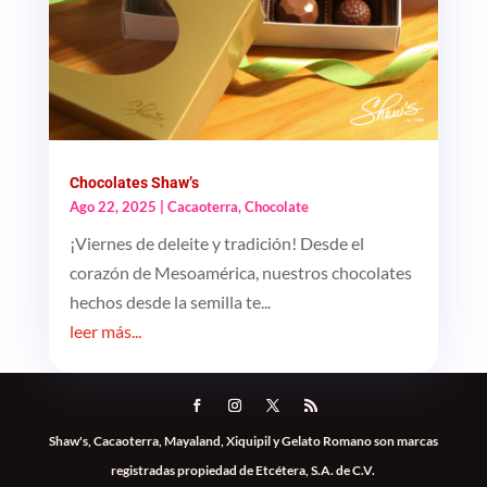
Chocolates Shaw’s
Ago 22, 2025
|
Cacaoterra
,
Chocolate
¡Viernes de deleite y tradición! Desde el
corazón de Mesoamérica, nuestros chocolates
hechos desde la semilla te...
leer más...
Shaw's, Cacaoterra, Mayaland, Xiquipil y Gelato Romano son marcas
registradas propiedad de Etcétera, S.A. de C.V.