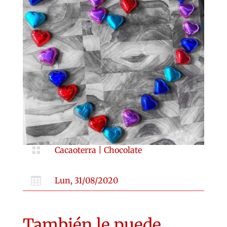

Cacaoterra
|
Chocolate

Lun, 31/08/2020
También le puede