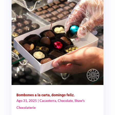
Bombones a la carta, domingo feliz.
Ago 31, 2025
|
Cacaoterra
,
Chocolate
,
Shaw's
Chocolaterie