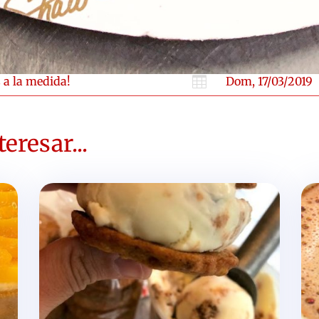
 a la medida!

Dom, 17/03/2019
eresar...