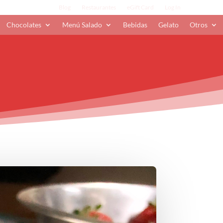
Blog
Restaurantes
eGift Card
Log In
Chocolates
Menú Salado
Bebidas
Gelato
Otros