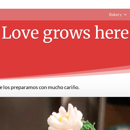
Bakery
Love grows here
 te los preparamos con mucho cariño.