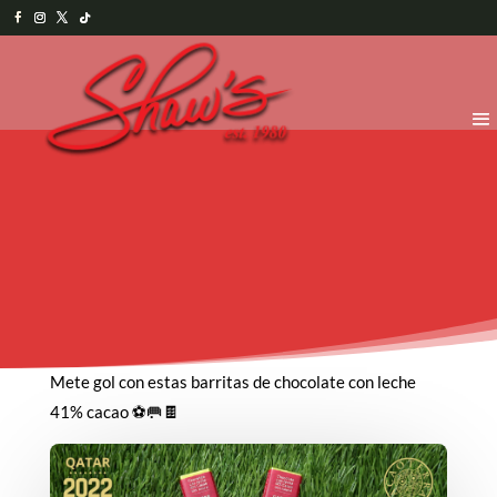
Mete gol con estas barritas de chocolate con leche
41% cacao ⚽🥅🍫