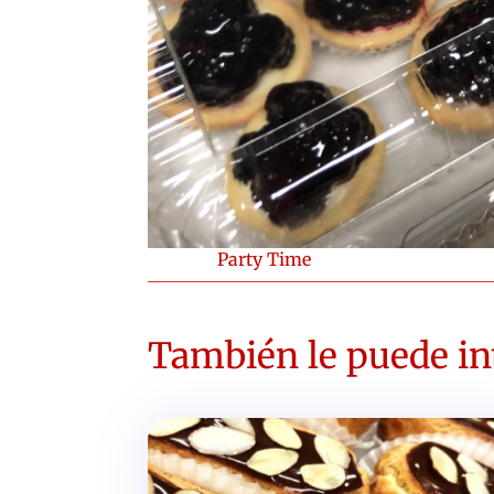
Party Time
También le puede int