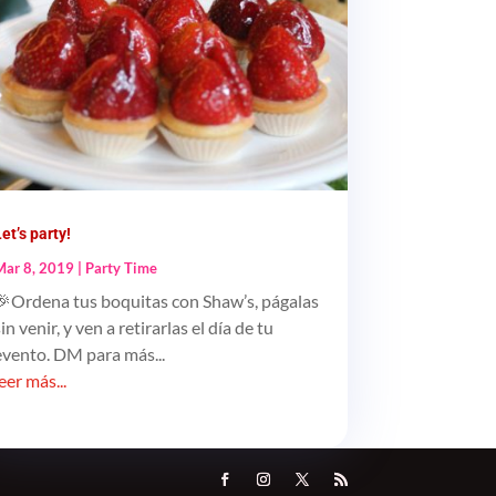
Let’s party!
Mar 8, 2019
|
Party Time
🎉Ordena tus boquitas con Shaw’s, págalas
sin venir, y ven a retirarlas el día de tu
evento. DM para más...
leer más...