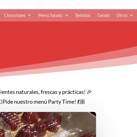
Blog
Restaurantes
eGift Card
Log In
Chocolates
Menú Salado
Bebidas
Gelato
Otros
ientes naturales, frescas y prácticas! 🎉
‍♀️Pide nuestro menú Party Time! 💃🏼