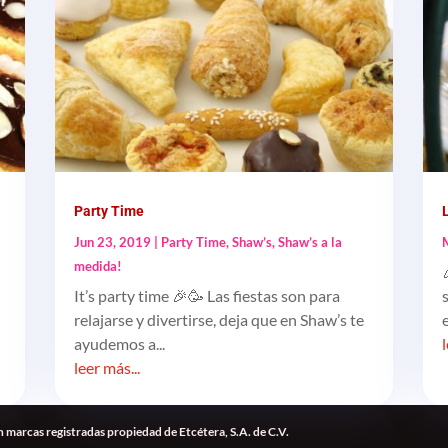
Party Time
Jun 23, 2019
|
Party Time
,
Shaw’s
,
Shaw’s a la
medida!
It’s party time 🎉🥳 Las fiestas son para
relajarse y divertirse, deja que en Shaw’s te
ayudemos a...
leer más...
 marcas registradas propiedad de Etcétera, S.A. de C.V.