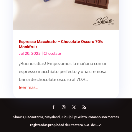
Espresso Macchiato – Chocolate Oscuro 70%
Monkfruit
Jul 20, 2025
|
Chocolate
¡Buenos días! Empezamos la mañana con un
espresso macchiato perfecto y una cremosa
barra de chocolate oscuro al 70%...
leer más...
Shaw's, Cacaoterra, Mayaland, Xiquipil y Gelato Romano son marcas
registradas propiedad de Etcétera, S.A. de C.V.