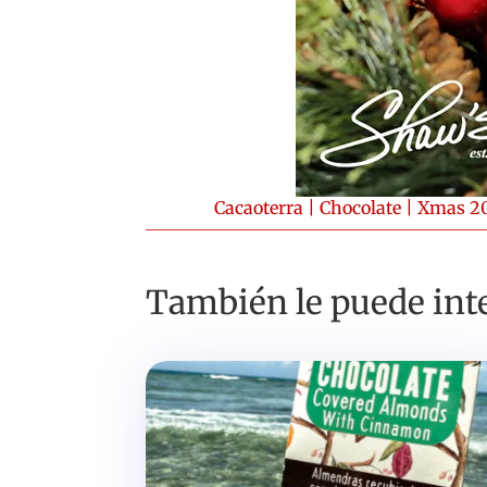
Cacaoterra
|
Chocolate
|
Xmas 2
También le puede inte