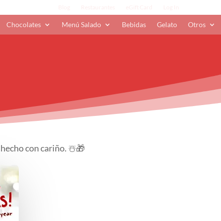
Blog
Restaurantes
eGift Card
Log In
Chocolates
Menú Salado
Bebidas
Gelato
Otros
 hecho con cariño. ☃️🎁