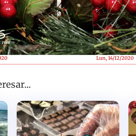
020
Lun, 14/12/2020
resar...