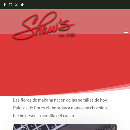
Las flores de mañana nacen de las semillas de hoy.
Paletas de flores elaboradas a mano con chocolate,
hecho desde la semilla del cacao.